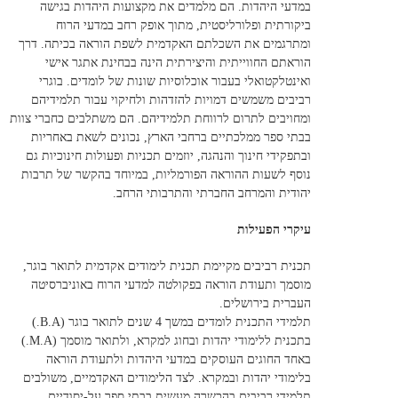
במדעי היהדות. הם מלמדים את מקצועות היהדות בגישה
ביקורתית ופלורליסטית, מתוך אופק רחב במדעי הרוח
ומתרגמים את השכלתם האקדמית לשפת הוראה בכיתה. דרך
הוראתם החווייתית והיצירתית הינה בבחינת אתגר אישי
ואינטלקטואלי בעבור אוכלוסיות שונות של לומדים. בוגרי
רביבים משמשים דמויות להזדהות ולחיקוי עבור תלמידיהם
ומחויבים לתרום לרווחת תלמידיהם. הם משתלבים כחברי צוות
בבתי ספר ממלכתיים ברחבי הארץ, נכונים לשאת באחריות
ובתפקידי חינוך והנהגה, יוזמים תכניות ופעולות חינוכיות גם
נוסף לשעות ההוראה הפורמליות, במיוחד בהקשר של תרבות
יהודית והמרחב החברתי והתרבותי הרחב.
עיקרי הפעילות
תכנית רביבים מקיימת תכנית לימודים אקדמית לתואר בוגר,
מוסמך ותעודת הוראה בפקולטה למדעי הרוח באוניברסיטה
העברית בירושלים.
תלמידי התכנית לומדים במשך 4 שנים לתואר בוגר (B.A.)
בתכנית ללימודי יהדות ובחוג למקרא, ולתואר מוסמך (M.A.)
באחד החוגים העוסקים במדעי היהדות ולתעודת הוראה
בלימודי יהדות ובמקרא. לצד הלימודים האקדמיים, משולבים
תלמידי רביבים בהכשרה מעשית בבתי ספר על-יסודיים