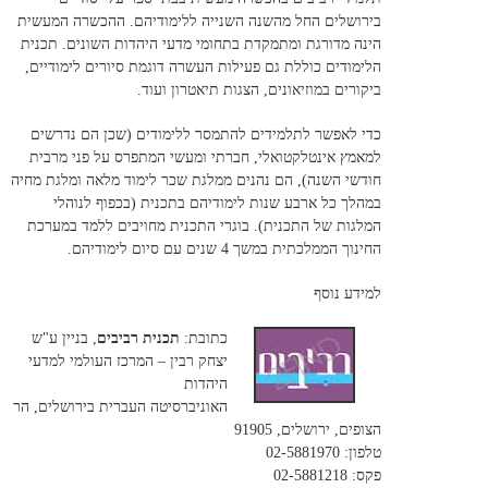
בירושלים החל מהשנה השנייה ללימודיהם. ההכשרה המעשית
הינה מדורגת ומתמקדת בתחומי מדעי היהדות השונים. תכנית
הלימודים כוללת גם פעילות העשרה דוגמת סיורים לימודיים,
ביקורים במוזיאונים, הצגות תיאטרון ועוד.
כדי לאפשר לתלמידים להתמסר ללימודים (שכן הם נדרשים
למאמץ אינטלקטואלי, חברתי ומעשי המתפרס על פני מרבית
חודשי השנה), הם נהנים ממלגת שכר לימוד מלאה ומלגת מחיה
במהלך כל ארבע שנות לימודיהם בתכנית (בכפוף לנוהלי
המלגות של התכנית). בוגרי התכנית מחויבים ללמד במערכת
החינוך הממלכתית במשך 4 שנים עם סיום לימודיהם.
למידע נוסף
כתובת:
תכנית רביבים
, בניין ע"ש
יצחק רבין – המרכז העולמי למדעי
היהדות
האוניברסיטה העברית בירושלים, הר
הצופים, ירושלים, 91905
טלפון: 02-5881970
פקס: 02-5881218