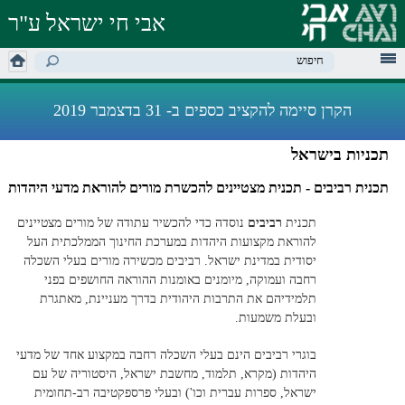
דילוג
אבי חי ישראל ע"ר
לתוכן
העיקרי
מילות מפתח לחיפוש
הקרן סיימה להקציב כספים ב- 31 בדצמבר 2019
תכניות בישראל
תכנית רביבים - תכנית מצטיינים להכשרת מורים להוראת מדעי היהדות
תכנית
רביבים
נוסדה כדי להכשיר עתודה של מורים מצטיינים
להוראת מקצועות היהדות במערכת החינוך הממלכתית העל
יסודית במדינת ישראל. רביבים מכשירה מורים בעלי השכלה
רחבה ועמוקה, מיומנים באומנות ההוראה החושפים בפני
תלמידיהם את התרבות היהודית בדרך מעניינת, מאתגרת
ובעלת משמעות.
בוגרי רביבים הינם בעלי השכלה רחבה במקצוע אחד של מדעי
היהדות (מקרא, תלמוד, מחשבת ישראל, היסטוריה של עם
ישראל, ספרות עברית וכו') ובעלי פרספקטיבה רב-תחומית