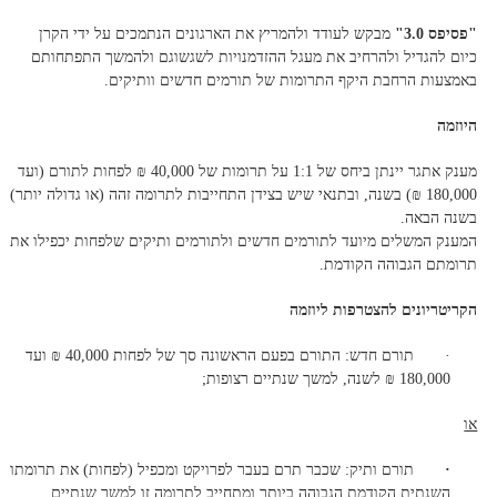
"פסיפס 3.0"
מבקש לעודד ולהמריץ את הארגונים הנתמכים על ידי הקרן
כיום להגדיל ולהרחיב את מעגל ההזדמנויות לשגשוגם ולהמשך התפתחותם
באמצעות הרחבת היקף התרומות של תורמים חדשים וותיקים.
היוזמה
מענק אתגר יינתן ביחס של 1:1 על תרומות של 40,000 ₪ לפחות לתורם (ועד
180,000 ₪) בשנה, ובתנאי שיש בצידן התחייבות לתרומה זהה (או גדולה יותר)
בשנה הבאה.
המענק המשלים מיועד לתורמים חדשים ולתורמים ותיקים שלפחות יכפילו את
תרומתם הגבוהה הקודמת.
הקריטריונים להצטרפות ליוזמה
· תורם חדש: התורם בפעם הראשונה סך של לפחות 40,000 ₪ ועד
180,000 ₪ לשנה, למשך שנתיים רצופות;
או
·
תורם ותיק: שכבר תרם בעבר לפרויקט ומכפיל (לפחות) את תרומתו
השנתית הקודמת הגבוהה ביותר ומתחייב לתרומה זו למשך שנתיים