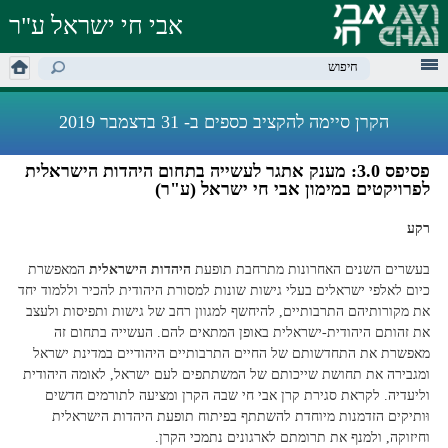
דילוג
אבי חי ישראל ע"ר
לתוכן
העיקרי
מילות מפתח לחיפוש
הקרן סיימה להקציב כספים ב- 31 בדצמבר 2019
פסיפס 3.0: מענק אתגר לעשייה בתחום היהדות הישראלית
לפרויקטים במימון אבי חי ישראל (ע"ר)
רקע
בעשרים השנים האחרונות מתרחבת תופעת
היהדות הישראלית
המאפשרת
כיום לאלפי ישראלים בעלי גישות שונות למסורת היהודית להכיר וללמוד יחד
את מקורותיהם התרבותיים, להיחשף למגוון רחב של גישות ותפיסות ולעצב
את זהותם היהודית-ישראלית באופן המתאים להם. העשייה בתחום זה
מאפשרת את התחדשותם של החיים התרבותיים היהודיים במדינת ישראל
ומגבירה את תחושת שייכותם של המשתתפים לעם ישראל, לאומה היהודית
וליעדיה. לקראת סגירת קרן אבי חי שבה הקרן ומציעה לתורמים חדשים
ו
ותיקים הזדמנות מיוחדת להשתתף בפיתוח תופעת היהדות הישראלית
וחיזוקה, ולמנף את תרומתם לארגונים נתמכי הקרן.