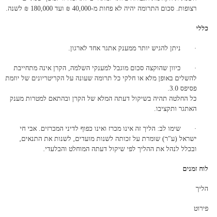
רצופות. סכום התרומה יהיה לא פחות מ-40,000 ₪ ועד 180,000 ₪ לשנה.
כללי
· ניתן להגיש יותר ממענק אתגר אחד לארגון.
· כיוון שהוקצה סכום מוגבל למענקי השלמה, הקרן אינה מתחייבת
להשלים באופן מלא או חלקי כל תרומה שעונה על הקריטריונים של יוזמת
פסיפס 3.0.
כל החלטה תהיה בשיקול דעתה המלא של הקרן ובהתאם למטרות מענק
האתגר ותקציבו.
· שימו לב: הליך זה אינו מכרז ואינו כפוף לדיני המכרזים. אבי חי
ישראל (ע"ר) שומרת על זכותה לשנות מועדים, לשנות את התנאים,
ובכלל לנהל את ההליך לפי שיקול דעתה המוחלט והבלעדי.
לוח זמנים
הליך
פירוט