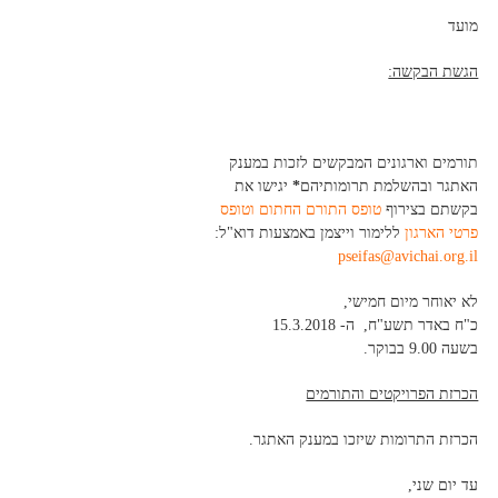
מועד
הגשת הבקשה:
תורמים וארגונים המבקשים לזכות במענק
האתגר ובהשלמת תרומותיהם
*
יגישו את
בקשתם בצירוף
טופס התורם החתום וטופס
פרטי הארגון
ללימור וייצמן באמצעות דוא"ל:
pseifas@avichai.org.il
לא יאוחר מיום חמישי,
כ"ח באדר תשע"ח, ה- 15.3.2018
בשעה 9.00 בבוקר.
הכרזת הפרויקטים והתורמים
הכרזת התרומות שיזכו במענק האתגר.
עד יום שני,