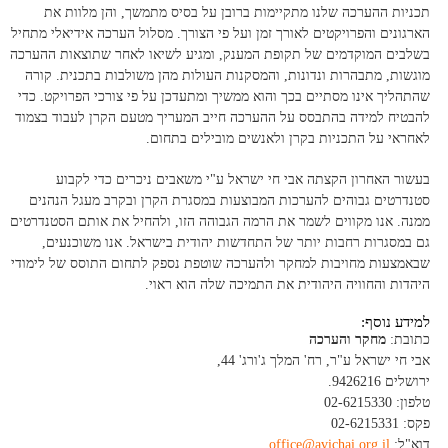
תכניות ההערכה שלנו מתקיימות ברובן על בסיס מתמשך, והן מלוות את
הארגונים והפרויקטים לאורך זמן ועל פי הצורך. מסלול הערכה אידיאלי מתחיל
בשלבים המוקדמים של תקופת המענק, ומגיע לשיאו לאחר שתוצאות ההערכה
מוגשות, מתבהרות ונדונות, והמסקנות העולות מהן משולבות בתכנית. קורה
שהתהליך אינו מסתיים בכך והוא ממשיך ומתעדכן על פי צורכי הפרויקט. כדי
להבטיח למידה בהתבסס על ההערכה חייב המעריך מטעם הקרן לעבוד בצמוד
לאחראי על התכניות בקרן ולאנשים מובילים בתחום.
בעשור האחרון הקצתה אבי חי ישראל ע"י משאבים ניכרים כדי לקבוע
סטנדרטים גבוהים להערכות המבוצעות במסגרת הקרן ובקרב מעגל הנהנים
ממנה. אנו מקווים לשמר את הרמה הגבוהה הזו, ולהחיל את אותם הסטנדרטים
גם במסגרות רחבות יותר של התחדשות יהודית בישראל. אנו משוכנעים,
שבאמצעות מחויבות למחקר ולהערכה שוטפת נספק לתחום התוסס של לימודי
היהדות והחוויה היהודית את התמיכה שלה הוא ראוי.
למידע נוסף:
כתובת:
מחקר והערכה
אבי חי ישראל ע"ר, רח' המלך ג'ורג' 44,
ירושלים 9426216.
טלפון: 02-6215330
פקס: 02-6215331
דוא"ל:
office@avichai.org.il