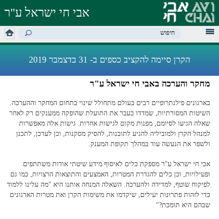
דילוג
אבי חי ישראל ע"ר
לתוכן
העיקרי
מילות מפתח לחיפוש
הקרן סיימה להקציב כספים ב- 31 בדצמבר 2019
מחקר והערכה באבי חי ישראל ע"ר
בארגונים פילנתרופיים רבים בעולם מתחולל שינוי בתחום המחקר וההערכה.
השיטות המסורתיות, שמדדו בעבר את התועלת שהופקה ממענקים רק לאחר
שאלה הגיעו לסיומם, מפנות מקום לגישות אחרות. גישות אלה מאפשרות
למנהל הקרן ולמוביליה להגיע לתובנות, להסיק מסקנות, וכן לעדכן, לתכנן
ולשפר את הנעשה עוד במהלך תקופת המענק.
אבי חי ישראל ע"ר מספקת כלים לאיסוף מידע שיטתי אודות משתתפים
ופעילויות, וכן כלים להגדרת המטרות, האמצעים והתוצאות הרצויות, כמו גם
לפיקוח שוטף, למדידה ולהערכה. השאלה המנחה אותנו היא "מה עלינו ללמוד
כדי לזהות פתרונות יעילים, שיקדמו את משימות הקרן ואת מטרות הארגונים
שבהם היא תומכת?"