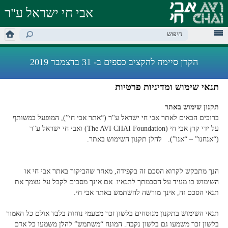
דילוג
אבי חי ישראל ע"ר
לתוכן
העיקרי
מילות מפתח לחיפוש
הקרן סיימה להקציב כספים ב- 31 בדצמבר 2019
תנאי שימוש ומדיניות פרטיות
תקנון שימוש באתר
ברוכים הבאים לאתר אבי חי ישראל ע"ר (“אתר אבי חי”), המופעל במשותף
על ידי קרן אבי חי (The AVI CHAI Foundation) ואבי חי ישראל ע"ר
(“אנחנו” – “אנו”). להלן תקנון השימוש באתר.
הנך מתבקש לקרוא הסכם זה בקפידה, מאחר שהביקור באתר אבי חי או
השימוש בו מעיד על הסכמתך לתנאיו. אם אינך מסכים לקבל על עצמך את
תנאי הסכם זה, אינך מורשה להשתמש באתר אבי חי.
תנאי השימוש בתקנון מנוסחים בלשון זכר מטעמי נוחות בלבד אולם כל האמור
בלשון זכר משמעו גם בלשון נקבה. המונח “משתמש” להלן משמעו כל אדם