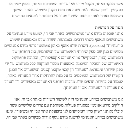
אשר מבקר באתר, מקבל מידע ו/או שירות המפורסם באתר, באופן ישיר או
בעקיפין. ייתכן שמעת לעת נשנה את נוסח תקנון השימוש באתר. המשך
השימוש באתר לאחר פרסום השינוי מעיד על הסכמתך לתנאים החדשים.
הגנה על הפרטיות
איננו אוספים מידע אישי ממשתמשים באתר אבי חי, למעט מידע אנונימי על
משתמשים הנאסף בשתי דרכים: באמצעות השרת שלנו ובאמצעות שימוש
ב-”עוגיות” (cookies). השרת שלנו אוסף באופן אוטומטי פרטי מידע אנונימיים
מסוימים כגון שם ספק שירותי האינטרנט של המשתמש, סוג הדפדפן של
המשתמש (כגון, “נטסקייפ” או “אינטרנט אקספלורר”), וכתובת פרוטוקול
האינטרנט של המבקר המיוצגת באמצעות מספר המוקצה לכל משתמש על ידי
ספק שירותי אינטרנט. “עוגיות” הן קבצי טקסט קטנים המשוגרים אל הכונן
הקשיח של המשתמש וממוקמים בו על מנת להתחקות אחר תנועותיו באתר,
לעמוד על בחירות הדפים שלו. מרבית דפדפני האינטרנט מאפשרים לך לנטרל
את פעולת ה-”עוגיות”, אם זו העדפתך.
אנו משתמשים במידע האנונימי הזה לשיפור השירות באתר אבי חי. אנו
חולקים מידע אנונימי במסגרת פעילות משותפת עם צדדים שלישיים אשר
קיבלו מאתנו רשיון כדין והמסייעים לנו בהפעלת אתר אבי חי ובשיפורו. איננו
משתמשים במידע האנונימי להשגת מידע נוסף אודות מבקרים באתר אבי חי.