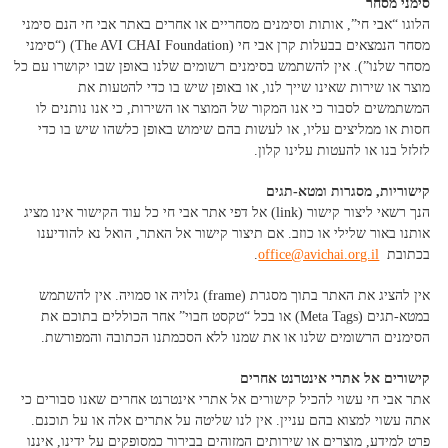
סימני מסחר
הלוגו “אבי חי”, אותות וסימנים מסחריים או אחרים באתר אבי חי הנם סימני
מסחר הנמצאים בבעלות קרן אבי חי (The AVI CHAI Foundation) (“סימני
מסחר שלנו”). אין להשתמש בסימנים רשומים שלנו באופן שבו יקושרו עם כל
מוצר או שירות שאינו שייך לנו, או באופן שיש בו כדי להטעות את
המשתמשים לסבור כי אנו המקור של המוצר או השירות, כי אנו נותנים לו
חסות או ממליצים עליו, או לעשות בהם שימוש באופן כלשהו שיש בו כדי
לזלזל בנו או להעטות עלינו קלון.
קישוריות, מסגרות ומטא-תגים
הנך רשאי ליצור קישור (link) אל דפי אתר אבי חי כל עוד הקישור אינו מציג
אותנו באור שלילי או כוזב. אם תיצור קישור אל האתר, הואל נא להודיענו
בכתובת
office@avichai.org.il
.
אין להציג את האתר בתוך מסגרת (frame) גלויה או סמויה. אין להשתמש
במטא-תגים (Meta Tags) או בכל “טקסט חבוי” אחר הכוללים בתוכם את
הסימנים הרשומים שלנו או את שמנו ללא הסכמתנו הכתובה והמפורשת.
קישורים אל אתרי אינטרנט אחרים
אתר אבי חי עשוי להכיל קישורים אל אתרי אינטרנט אחרים שאנו סבורים כי
אתה עשוי למצוא בהם עניין. אין לנו שליטה על אתרים אלה או על תוכנם.
פרט למידע, מוצרים או שירותים המזוהים בבירור כמסופקים על ידינו, איננו