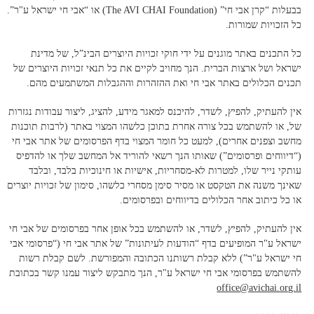
בבעלות “קרן אבי חי” (The AVI CHAI Foundation) או “אבי חי ישראל ע"ר”.
כל הזכויות שמורות.
כל התכנים באתר מוגנים על ידי חוקי זכויות היוצרים הבינ”ל, של מדינת
ישראל ושל ארצות הברית. הנך מחויב לקיים את כל תנאי זכויות היוצרים של
תכנים הכלולים באתר אבי חי ואת ההזהרות וההגבלות המשתמעים מהם.
אין להעתיק, להפיץ, לשדר, להיכנס למאגר מידע, להציג, ליצור עבודות נגזרות
של, או להשתמש בכל צורה אחרת בתוכן כלשהו המצוי באתר (לרבות תוכנות
מחשב וצפנים אחרים), למעט כל חומר המצוי בדף הפרסומים של אתר אבי חי
(“דיווחים ופרסומים”) שאותו הנך רשאי להוריד אל המחשב שלך או להדפיס
עותקי נייר שלו, למטרות לא-מסחריות, אישיות או חינוכיות בלבד, ובלבד
שאינך משנה את הטקסט או מסיר סימן מסחרי כלשהו, סימון של זכויות יוצרים
או כל כיתוב אחר הכלולים בדיווחים ובפרסומים.
אין להעתיק, להפיץ, לשדר, או להשתמש בכל אופן אחר בפרסומים של אבי חי
ישראל ע"ר המופיעים בדף “הודעות לעיתונות” של אתר אבי חי (“פרסומי אבי
חי ישראל ע"ר”) ללא קבלת רשותנו הכתובה והמפורשת. לשם קבלת רשות
להשתמש בפרסומי אבי חי ישראל ע"ר, הנך מתבקש ליצור עמנו קשר בכתובת
office@avichai.org.il