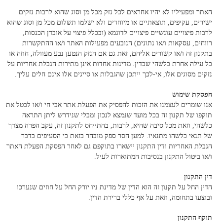
האתר ומפעיליו לא יהיו אחראים לכל נזק מכל מן וסוג שהוא לרבות נזקים
ישירים, עקיפים, תוצאתיים או מיוחדים ולא ישלמו תשלום מכל מן וסוג שהוא
לרבות פיצויים עונשיים פיצויים לדוגמא (ובכלל פיצוי על אובדן הכנסות,
רווחים, עסקאות ו/או נתונים) הנובעים מפעילות האתר ו/או ההתקשרות
בתקנון זה ו/או קשורים אליהם, זאת גם אם הנזק הנטען נבע מעוולה, חוזה או
כל עילה אחרת כלשהי שבדין. מדינות אחדות אינן מתירות הגבלת אחריות על
נזקים מסוגים אלו, אי-לכך ייתכן שהגבלות או סייגים אלו אינם חלים עליך.
הפסקת שימוש
אנו שומרים לעצמנו את הזכות להפסיק את הפעלת אתר אבי חי ו/או לבטל את
תוקפו של תקנון זה בכל מועד שנמצא לנכון ומבלי שנידרש ליתן התראה
כלשהי, וזאת מכל סיבה שהיא, לרבות, בהתייחס לתקנון זה, עקב הפרה מצדך
של תנאי כלשהו מתנאיו. למען הסר ספק מובהר בזאת כי הסעיפים בדבר
הגבלת האחריות ודין התקנון יישארו בתוקפם גם לאחר הפסקת הפעלת האתר
ו/או ביטול התקנון בנסיבות המתוארות לעיל.
דין התקנון
הדין החל על תקנון זה הוא הדין של מדינת ניו יורק החל על חוזים שנערכו
ובוצעו בתחומה, וזאת על אף כללי ברירת הדין.
תוקף התקנון