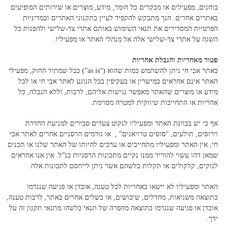
בוחנים, מפעילים או מבקרים כל חומר, מידע, מוצרים או שירותים המופיעים
באתרים אחרים. הנך מתבקש להקפיד לעיין בתקנוני האתרים ובמדיניות
הפרטיות המסדירים את תנאי השימוש באותם אתרי צד-שלישי ולהפנות כל
השגה על אתרי צד-שלישי אלה אל מנהלי האתר או מפעיליו.
פטור מאחריות והגבלת אחריות
באתר אבי חי ניתן להשתמש כמות שהוא (“as is”) ככל שמתיר החוק, מפעילי
האתר אינם אחראים במישרין או בעקיפין בכל הנוגע לאתר אבי חי או לכל
מידע או מוצרים שהאתר מאפשר נגישות אליהם, לרבות, וללא הגבלה, כל
אחריות או התחייבות שיווקית למטרה מסוימת.
אף כי יש בכוונת האתר ומפעיליו לנקוט צעדים סבירים למניעת החדרת
וירוסים, תולעים, “סוסים טרויאנים” , או גורמים הרסניים אחרים לאתר אבי
חי, אין האתר ומפעיליו מתחייבים או ערבים להיותו של האתר שלנו או תכנים
שמאן דהו עשוי להוריד ממנו נקיים מתכונות הרסניות כנ”ל. אין אנו אחראים
לנזקים, קלקולים או תקלות כלשהם אשר ניתן לייחסם לתכונות אלה.
האתר ומפעיליו לא יישאו באחריות לכל טענה, אובדן או פגיעה שנגרמו
כתוצאה משגיאות, מחדלים, שיבושים, או כשלים אחרים באתר, לרבות טענה,
אובדן או פגיעה שנגרמו כתוצאה מהפרה של תנאי כלשהו מתנאי תקנון זה על
ידך.