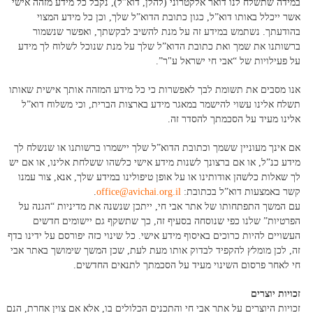
במידה שתשלח לנו דואר אלקטרוני (להלן, דוא”ל), נקבל כל מידע מזהה אישי
אשר ייכלל באותו דוא”ל, כגון כתובת הדוא”ל שלך, וכן כל מידע המצוי
בהודעתך. נשתמש במידע זה על מנת להשיב לבקשתך, ואפשר שנשמור
ברשותנו את שמך ואת כתובת הדוא”ל שלך על מנת שנוכל לשלוח לך מידע
על פעילויות של “אבי חי ישראל ע"ר”.
אנו מסבים את תשומת לבך לאפשרות כי כל מידע המזהה אותך אישית שאותו
תשלח אלינו עשוי להישמר במאגר מידע בארצות הברית, וכי משלוח דוא”ל
אלינו מעיד על הסכמתך להסדר זה.
אם אינך מעוניין ששמך וכתובת הדוא”ל שלך יישמרו ברשותנו או שנשלח לך
מידע כנ”ל, או אם ברצונך לשנות מידע אישי כלשהו ששלחת אלינו, או אם יש
לך שאלות כלשהן אודותינו או על אופן טיפולינו במידע שלך, אנא, צור עמנו
קשר באמצעות דוא”ל בכתובת:
office@avichai.org.il
.
עם המשך התפתחותו של אתר אבי חי, ייתכן שנשנה את מדיניות “הגנה על
הפרטיות” שלנו כפי שנוסחה בסעיף זה, כך שתשקף גם יישומים חדשים
העשויים להיות כרוכים באיסוף מידע אישי. כל שינוי כזה יפורסם על ידינו בדף
זה, לכן מומלץ להקפיד לבדוק אותו מעת לעת, שכן המשך שימושך באתר אבי
חי לאחר פרסום השינוי מעיד על הסכמתך לתנאים החדשים.
זכויות יוצרים
זכויות היוצרים על אתר אבי חי והתכנים הכלולים בו, אלא אם צוין אחרת, הנם