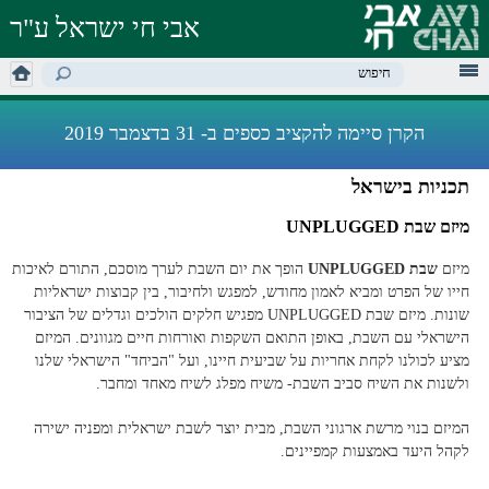
דילוג
אבי חי ישראל ע"ר
לתוכן
העיקרי
מילות מפתח לחיפוש
הקרן סיימה להקציב כספים ב- 31 בדצמבר 2019
תכניות בישראל
מיזם שבת UNPLUGGED
מיזם
שבת
UNPLUGGED
הופך את יום השבת לערך מוסכם, התורם לאיכות
חייו של הפרט ומביא לאמון מחודש, למפגש ולחיבור, בין קבוצות ישראליות
שונות. מיזם שבת
UNPLUGGED
מפגיש חלקים הולכים וגדלים של הציבור
הישראלי עם השבת, באופן התואם השקפות ואורחות חיים מגוונים. המיזם
מציע לכולנו לקחת אחריות על שביעית חיינו, ועל "הביחד" הישראלי שלנו
ולשנות את השיח סביב השבת- משיח מפלג לשיח מאחד ומחבר.
המיזם בנוי מרשת ארגוני השבת, מבית יוצר לשבת ישראלית ומפניה ישירה
לקהל היעד באמצעות קמפיינים.