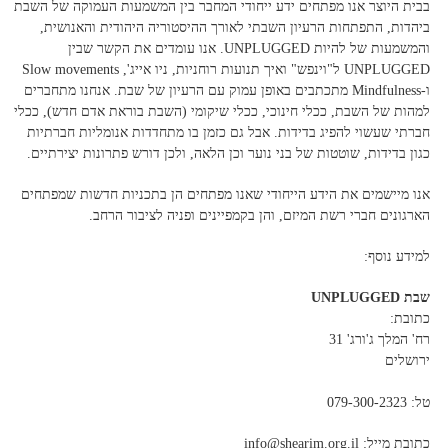
בבית היוצר אנו מפתחים ידע ייחודי המחבר בין המשמעות העמוקה של השבת
ביהדות, התפתחות הרעיון השבתי לאורך ההיסטוריה היהודית והאנושית,
והמשמעות של להיות
UNPLUGGED
. אנו עומדים את הקשר שבין
UNPLUGGED
ל"וינפש" ואיך תנועות רוחניות, ניו אייג',
Slow movements
ו-
Mindfulness
מתכתבים באופן עמוק עם הרעיון של שבת. אנחנו מתחברים
למהות של השבת, ככלי חינוכי, ככלי שיקומי (השבת בוראת אדם חדש), ככלי
חברתי שעשוי להפיג בדידות. אבל גם כזמן בו מתחדדות אנומליות חברתיות
כגון בדידות, שוטטות של בני נוער וכן הלאה, ולכן דורש פתרונות יצירתיים.
אנו מיישמים את הידע הייחודי שאנו מפתחים הן בתכניות חדשות שמפתחים
הארגונים חברי רשת המיזם, והן בקמפיינים ופניה לציבור הרחב.
למידע נוסף:
שבת UNPLUGGED
כתובת:
רח' המלך ג'ורג' 31
ירושלים
טל: 079-300-2323
כתובת מייל: info@shearim.org.il