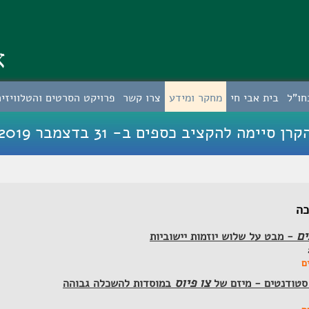
דילוג
לתוכן
העיקרי
א
חו"ל
בית אבי חי
מחקר ומידע
צרו קשר
פרויקט הסרטים והטלוויזיה
קרן סיימה להקציב כספים ב- 31 בדצמבר 2019
כה
ים
- מבט על שלוש יוזמות יישוביות
ם
צו פיוס
סטודנטים - מיזם של
במוסדות להשכלה גבוהה